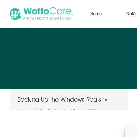
Home
Quié
Backing Up the Windows Registry
Windows 11 Dll
Por
Beatriz
27 enero 2023
However, finding out what these are is a pretty
simple task. Another excellent method of