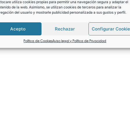
tocare utiliza cookies propias para permitir una navegación segura y adaptar el
Peso
75 gr
tenido de la web. Asimismo, se utilizan cookies de terceros para analizar la
egación del usuario y mostrarle publicidad personalizada a sus gustos y perfil.
Pack de 3 geles hidroalcohólic
Contenido
alcohol.
Acepto
Rechazar
Configurar Cooki
Política de Cookies
Aviso legal y Política de Privacidad