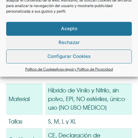
adaptar el contenido de la web. Asimismo, se utilizan cookies de terceros
para analizar la navegación del usuario y mostrarle publicidad
personalizada a sus gustos y perfil.
Acepto
Guantes Blue Vinyl
Rechazar
Guantes desechables de alta calidad. Los
Configurar Cookies
guantes son suaves, lo que permite una
Política de Cookies
Aviso legal y Política de Privacidad
aplicación más sencilla.
Híbrido de Vinilo y Nitrilo, sin
Material
polvo, EPI, NO estériles, único
uso (NO USO MÉDICO)
Tallas
S, M, L y XL
CE, Declaración de