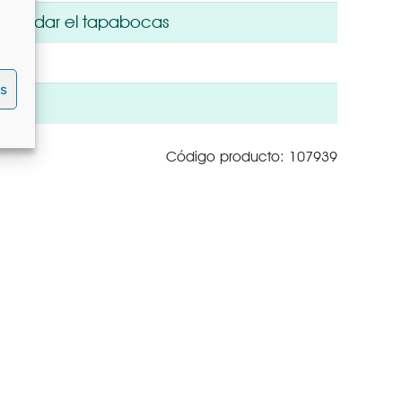
a guardar el tapabocas
es
Código producto: 107939