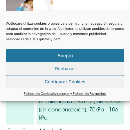
Wottocare utiliza cookies propias para permitir una navegación segura y
adaptar el contenido de la web. Asimismo, se utilizan cookies de terceros
para analizar la navegación del usuario y mostrarle publicidad
Termómetro Infrarrojo Care
personalizada a sus gustos y perfil.
Dispositivo médico para medir la temperatura
Acepto
corporal de los pacientes con infrarrojo.
Rechazar
° C y ° F. Tiempo de medición:
Configurar Cookies
1s. Tiempo de apagado
automático: 15s. Operación
Política de Cookies
Aviso legal y Política de Privacidad
Unidades
ambiental 15 ° -40 ° C, HR <85%
(sin condensación), 70kPa - 106
kPa