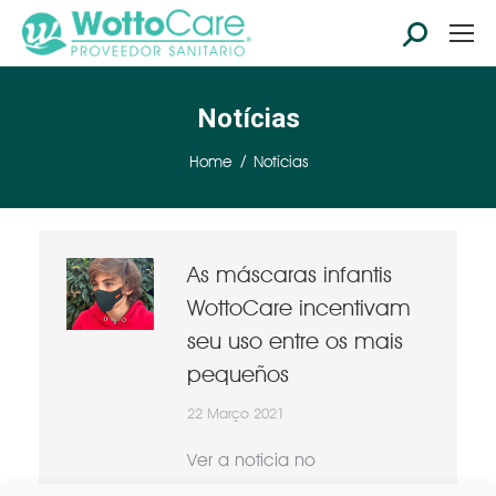
Search:
Notícias
You are here:
Home
Notícias
As máscaras infantis
WottoCare incentivam
seu uso entre os mais
pequeños
22 Março 2021
Ver a noticia no
Comunicae.es