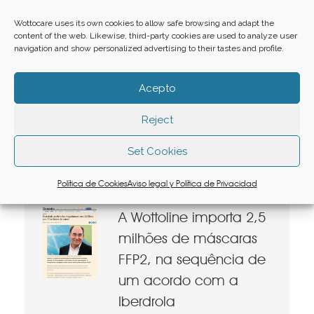
Wottocare uses its own cookies to allow safe browsing and adapt the
Detalhes
content of the web. Likewise, third-party cookies are used to analyze user
navigation and show personalized advertising to their tastes and profile.
#EuColaborodesdeCasa
Acepto
Noticias
18 Fevereiro 2021
Reject
COLABORE AQUI!
Set Cookies
Detalhes
Política de Cookies
Aviso legal y Política de Privacidad
A Wottoline importa 2,5
milhões de máscaras
FFP2, na sequência de
um acordo com a
Iberdrola