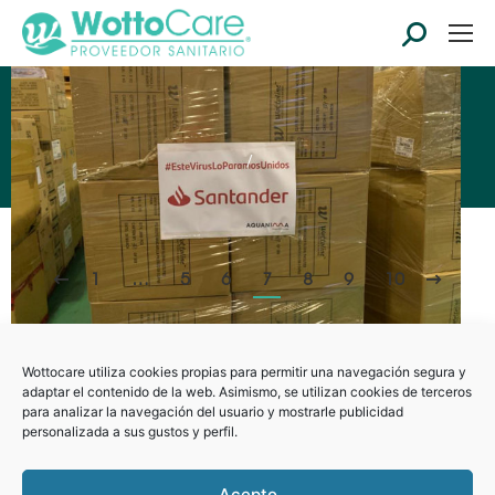
Buscar:
2020
Archivos por año:
Estás aquí:
Inicio
2020
1
…
5
6
7
8
9
10
Wottocare utiliza cookies propias para permitir una navegación segura y
adaptar el contenido de la web. Asimismo, se utilizan cookies de terceros
para analizar la navegación del usuario y mostrarle publicidad
personalizada a sus gustos y perfil.
Acepto