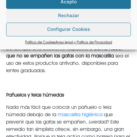
Acepto
otros profesionales de la sanidad. Aunque su
efectividad es temporal, los sprays antivaho evitan este
Rechazar
molesto problema durante 5-10 horas, margen más
que suficiente, dada la vida útil de una mascarilla (4-5
Configurar Cookies
horas).
Política de Cookies
Aviso legal y Política de Privacidad
De ahí que una excelente respuesta a
cómo hacer
que no se empañen las gafas con la mascarilla
sea el
uso de estos productos antivaho, disponibles para
lentes graduadas.
Pañuelos y telas húmedas
Nada más fácil que colocar un pañuelo o tela
húmeda debajo de la
mascarilla higiénica
que
prevenir que las gafas se empañen, ¿verdad? Este
remedio tan simplista ofrece, sin embargo, una gran
efectividad. Porque la tela actúa como barrera para el