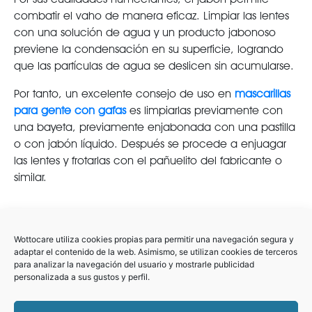
combatir el vaho de manera eficaz. Limpiar las lentes
con una solución de agua y un producto jabonoso
previene la condensación en su superficie, logrando
que las partículas de agua se deslicen sin acumularse.
Por tanto, un excelente consejo de uso en
mascarillas
para gente con gafas
es limpiarlas previamente con
una bayeta, previamente enjabonada con una pastilla
o con jabón líquido. Después se procede a enjuagar
las lentes y frotarlas con el pañuelito del fabricante o
similar.
Sprays y tratamientos antivaho
Wottocare utiliza cookies propias para permitir una navegación segura y
adaptar el contenido de la web. Asimismo, se utilizan cookies de terceros
Sprays, toallitas y productos antivaho estaban presentes
para analizar la navegación del usuario y mostrarle publicidad
en el mercado antes de la pandemia del coronavirus.
personalizada a sus gustos y perfil.
Y es que la condensación en las gafas es una
dificultad añadida para cirujanos, epidemiólogos y