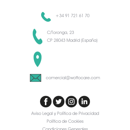
+34 91 721 61 70
C/Toronga, 23
CP 28043 Madrid (España)
C/Toronga, 23
CP 28043 Madrid (España)
comercial@wottocare.com
Aviso Legal y Política de Privacidad
Política de Cookies
Condiciones Generales