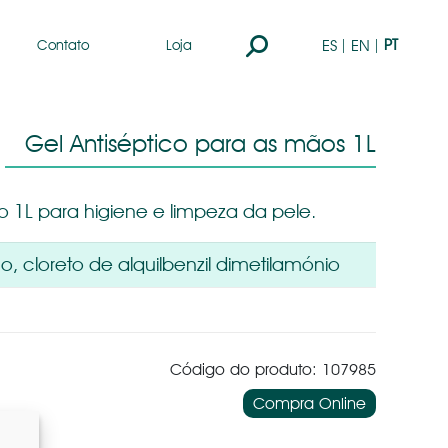
Search:
PT
ES
EN
Contato
Loja
Gel Antiséptico para as mãos 1L
 1L para higiene e limpeza da pele.
ico, cloreto de alquilbenzil dimetilamónio
Código do produto: 107985
Compra Online