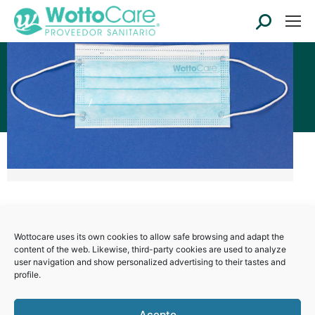
Search:
mascarilla FFP2
Tag Archives:
You are here:
Home
Entries tagged with "mascarilla FFP2"
Covid-19: quais são as melhores
máscaras faciais e porquê?
Wottocare uses its own cookies to allow safe browsing and adapt the
Blog
By
Beatriz
18 Fevereiro 2021
content of the web. Likewise, third-party cookies are used to analyze
user navigation and show personalized advertising to their tastes and
As máscaras faciais tornaram-se parte da nossa
profile.
vida diária desde que a SRA-CoV-2 colocou a
população mundial em xeque no início de
Acepto