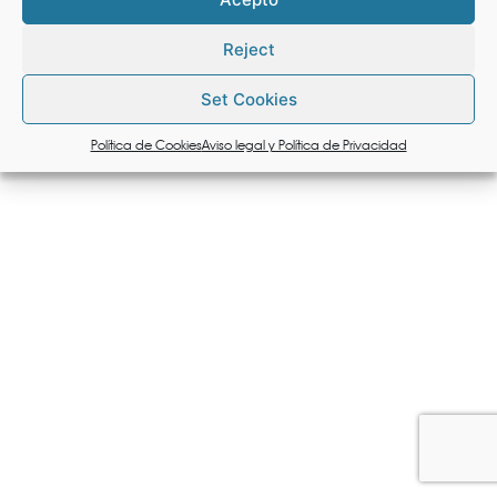
2020. Esta pandemia, de uma magnitude
nunca vista desde a gripe espanhola de 1918,
Reject
provocou um boom no fornecimento de
Set Cookies
máscaras faciais, disponíveis numa vasta gama
de desenhos, materiais e fabricantes. Quais
Política de Cookies
Aviso legal y Política de Privacidad
são…