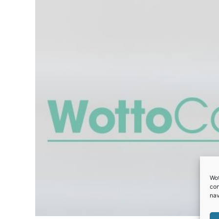
Wot
con
nav