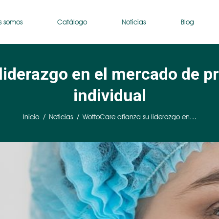
s somos
Catálogo
Noticias
Blog
liderazgo en el mercado de p
individual
Estás aquí:
Inicio
Noticias
WottoCare afianza su liderazgo en…