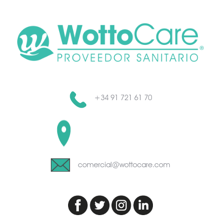
+34 91 721 61 70
C/Toronga, 23
CP 28043 Madrid (España)
comercial@wottocare.com